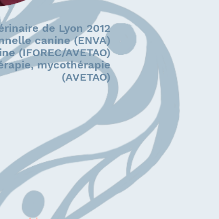
érinaire de Lyon 2012
onnelle canine (ENVA)
ine (IFOREC/AVETAO)
érapie, mycothérapie
(AVETAO)