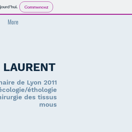
jourd'hui.
Commencez
More
ie LAURENT
naire de Lyon 2011
écologie/éthologie
rurgie des tissus
mous