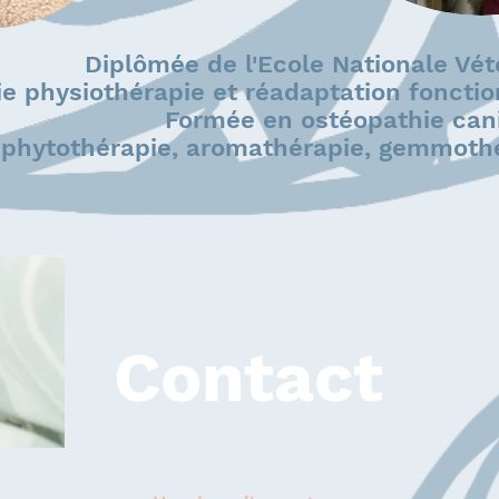
Diplômée de l'Ecole Nationale Vét
ie physiothérapie et réadaptation foncti
Formée en ostéopathie can
phytothérapie, aromathérapie, gemmoth
Contact