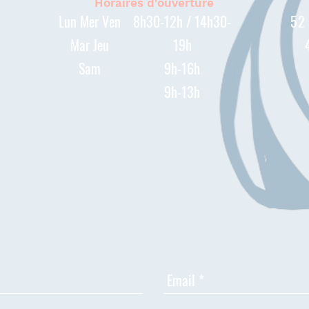
Horaires d'ouverture
Lun Mer Ven
8h30-12h / 14h30-
52
Mar Jeu
19h
Sam
9h-16h
9h-13h