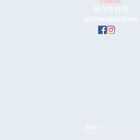
Contact
04 77 79 84 91
veto2rives@gmail.com