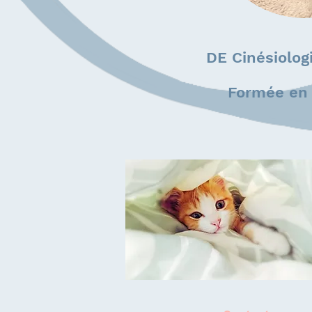
DE Cinésiolog
Formée en 