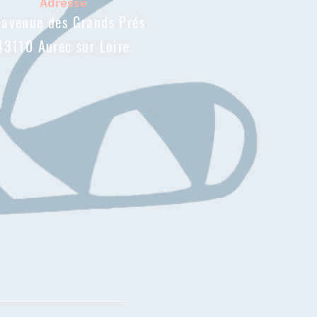
Adresse
 avenue des Grands Prés
43110 Aurec sur Loire