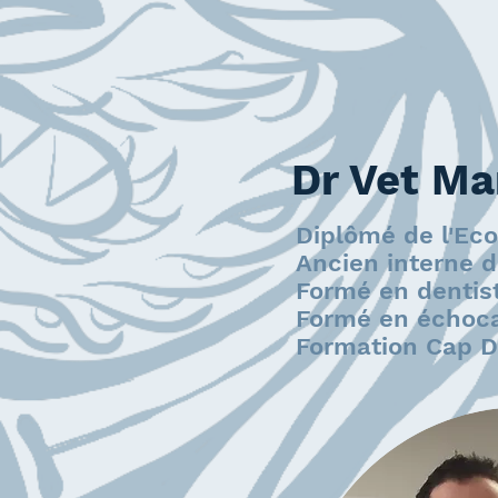
Dr Vet Ma
Diplômé de l'Eco
Ancien interne 
Formé en dentist
Formé en échoca
Formation Cap D