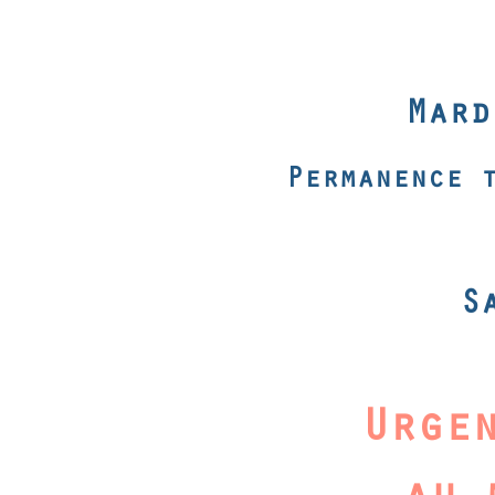
Mard
Permanence 
S
Urge