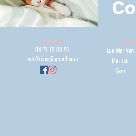
Co
Contact
Horai
04 77 79 84 91
Lun Mer Ven
veto2rives@gmail.com
Mar Jeu
Sam